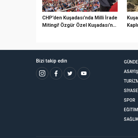
CHP’den Kuşadası’nda Milli İrade
Kuşa
Mitingi! Özgür Özel Kuşadası'na
Kapl
Geliyor
Bizi takip edin
GÜND
ASAYİŞ
TURİZ
SİYAS
SPOR
EĞİTİM
SAĞLI