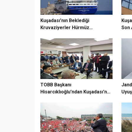
Kuşadası’nın Beklediği
Kuşa
Kruvaziyerler Hürmüz
Son 
Boğazından Geçti
TOBB Başkanı
Jand
Hisarcıklıoğlu’ndan Kuşadası’nda
Uyuş
60 milyarlık kredi müjdesi