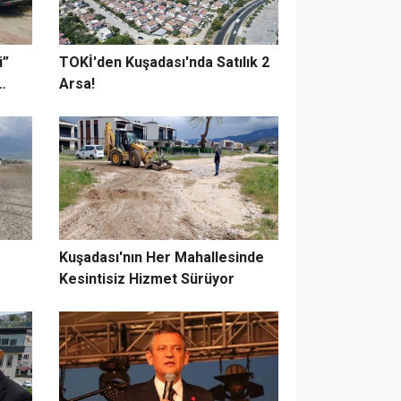
i”
TOKİ'den Kuşadası'nda Satılık 2
Arsa!
Kuşadası'nın Her Mahallesinde
Kesintisiz Hizmet Sürüyor