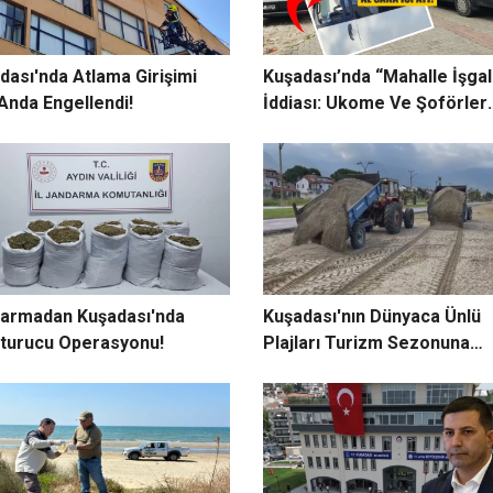
dası'nda Atlama Girişimi
Kuşadası’nda “Mahalle İşgal
Anda Engellendi!
İddiası: Ukome Ve Şoförler
Odası Hedefte!
armadan Kuşadası'nda
Kuşadası'nın Dünyaca Ünlü
turucu Operasyonu!
Plajları Turizm Sezonuna
Hazırlanıyor