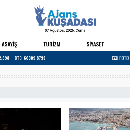
07 Ağustos, 2026, Cuma
ASAYİŞ
TURİZM
SİYASET
FOTO
2.698
BTC
66309.879$