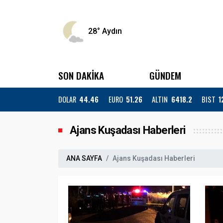
28°
Aydın
SON DAKİKA
GÜNDEM
DOLAR
44.46
EURO
51.26
ALTIN
6418.2
BIST
1
Ajans Kuşadası Haberleri
ANA SAYFA
Ajans Kuşadası Haberleri