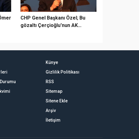
 Ömer
CHP Genel Başkanı Özel; Bu
gözaltı Çerçioğlu'nun AK
Parti'ye geçiş ücretidir!
Künye
leri
Gizlilik Politikası
k Durumu
RSS
akvimi
Sitemap
Sitene Ekle
Arşiv
İletişim