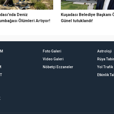
dası'nda Deniz
Kuşadası Belediye Başkanı
umbağası Ölümleri Artıyor!
Günel tutuklandı!
EM
Foto Galeri
Astroloji
Video Galeri
Rüya Tabir
M
Nöbetçi Eczaneler
Yol Trafi
ET
Etkinlik T
K