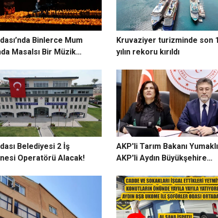
dası’nda Binlerce Mum
Kruvaziyer turizminde son 
ında Masalsı Bir Müzik
yılın rekoru kırıldı
uluğu
dası Belediyesi 2 İş
AKP'li Tarım Bakanı Yumaklı
nesi Operatörü Alacak!
AKP'li Aydın Büyükşehire
‘Uygunsuzluk’ eleştirisi