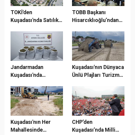
TOKİ'den
TOBB Başkanı
Kuşadası'nda Satılık 2
Hisarcıklıoğlu’ndan
Arsa!
Kuşadası’nda 60
milyarlık kredi
müjdesi
Jandarmadan
Kuşadası'nın Dünyaca
Kuşadası'nda
Ünlü Plajları Turizm
Uyuşturucu
Sezonuna
Operasyonu!
Hazırlanıyor
Kuşadası'nın Her
CHP’den
Mahallesinde
Kuşadası’nda Milli