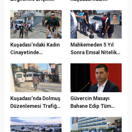
Tartışması!
Aydın'a Ulaşım
Söke'den Veriliyor!
Kuşadası’ndaki Kadın
Mahkemeden 5 Yıl
Cinayetinde
Sonra Emsal Nitelikte
Ağırlaştırılmış
Karar Çıktı!
Müebbet Hapis
Cezası!
Kuşadası’nda Dolmuş
Güvercin Masayı
Düzenlemesi Trafiği
Bahane Edip Tüm
Rahatlattı mı,
Tuşlara Bastılar!
Yoğunluğu mu
Artırdı?