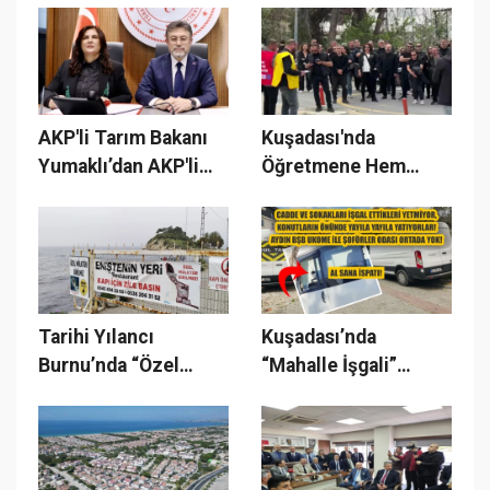
İçeride!
AKP'li Tarım Bakanı
Kuşadası'nda
Yumaklı’dan AKP'li
Öğretmene Hem
Aydın Büyükşehire
Saldırı Hem Ceza!
‘Uygunsuzluk’
eleştirisi
Tarihi Yılancı
Kuşadası’nda
Burnu’nda “Özel
“Mahalle İşgali”
Mülk” Tartışması:
İddiası: Ukome Ve
Vatandaş Giriş
Şoförler Odası
Yapamıyor!
Hedefte!