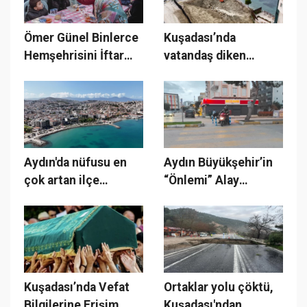
Ömer Günel Binlerce
Kuşadası’nda
Hemşehrisini İftar
vatandaş diken
Sofrasında
üstünde, Avcılar
Buluşturdu
İnşaat kazıya devam
ediyor!
Aydın'da nüfusu en
Aydın Büyükşehir’in
çok artan ilçe
“Önlemi” Alay
Kuşadası oldu!
Konusu Oldu: Bariyer
Var Ama Etkisi Yok!
Kuşadası’nda Vefat
Ortaklar yolu çöktü,
Bilgilerine Erişim
Kuşadası'ndan