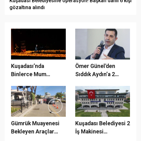
Kuşadası Belediyesine operasyon! Başkan dahil 6 kişi
gözaltına alındı
Kuşadası’nda
Ömer Günel'den
Binlerce Mum
Sıddık Aydın’a 2
Işığında Masalsı Bir
milyon liralık iftira
Müzik Yolculuğu
davası
Gümrük Muayenesi
Kuşadası Belediyesi 2
Bekleyen Araçlar
İş Makinesi
Dışarıda, Şahsi Araç
Operatörü Alacak!