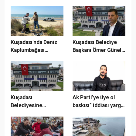
Kesintisiz Hizmet
İrade Mitingi! Özgür
Sürüyor
Özel Kuşadası'na
Geliyor
Kuşadası'nda Deniz
Kuşadası Belediye
Kaplumbağası
Başkanı Ömer Günel
Ölümleri Artıyor!
tutuklandı!
Kuşadası
Ak Parti’ye üye ol
Belediyesine
baskısı” iddiası yargı
operasyon! Başkan
yolunda!
dahil 6 kişi gözaltına
alındı