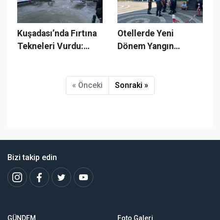
Kuşadası’nda Fırtına
Otellerde Yeni
Tekneleri Vurdu:
Dönem Yangın
Sevgi Plajında 2
Güvenliği İçin
Tekne Suya
Zorunlu İtfaiye
Gömüldü!
Raporu, Yoksa Kilit!
« Önceki
Sonraki »
Bizi takip edin
GÜNDEM
Foto Galeri