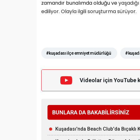
zamandır bunalımda olduğu ve
yaşadığı
ediliyor. Olayla ilgili soruşturma sürüyor.
#kuşadası ilçe emniyet müdürlüğü
#kuşada
Videolar için YouTube 
BUNLARA DA BAKABİLİRSİNİZ
Kuşadası'nda Beach Club'da Bıçaklı Ka