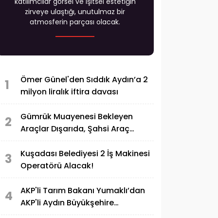
katılımcılar görsel ve işitsel estetiğin
zirveye ulaştığı, unutulmaz bir
atmosferin parçası olacak.
Ömer Günel'den Sıddık Aydın’a 2
1
milyon liralık iftira davası
Gümrük Muayenesi Bekleyen
2
Araçlar Dışarıda, Şahsi Araç
İçeride!
Kuşadası Belediyesi 2 İş Makinesi
3
Operatörü Alacak!
AKP'li Tarım Bakanı Yumaklı’dan
4
AKP'li Aydın Büyükşehire
‘Uygunsuzluk’ eleştirisi