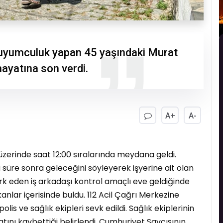
kuyumculuk yapan 45 yaşındaki Murat
hayatına son verdi.
A+
A-
zerinde saat 12:00 sıralarında meydana geldi.
süre sonra geleceğini söyleyerek işyerine ait olan
fark eden iş arkadaşı kontrol amaçlı eve geldiğinde
nlar içerisinde buldu. 112 Acil Çağrı Merkezine
lis ve sağlık ekipleri sevk edildi. Sağlık ekiplerinin
tını kaybettiği belirlendi. Cumhuriyet Savcısının