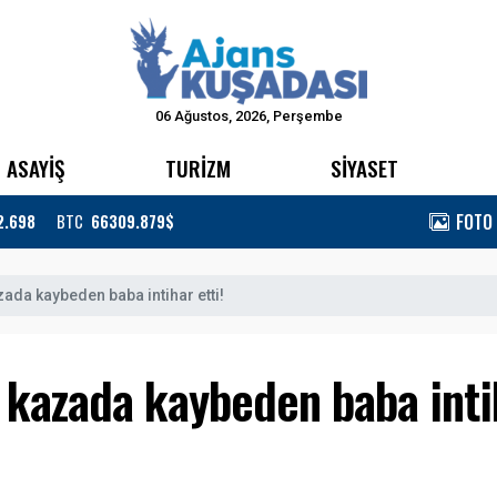
06 Ağustos, 2026, Perşembe
ASAYİŞ
TURİZM
SİYASET
FOTO
2.698
BTC
66309.879$
zada kaybeden baba intihar etti!
 kazada kaybeden baba intih