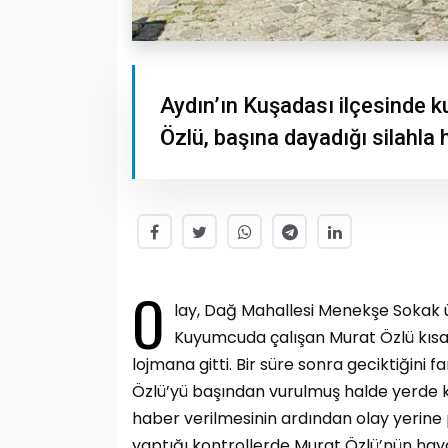
Aydın’ın Kuşadası ilçesinde 
Özlü, başına dayadığı silahla 
O
lay, Dağ Mahallesi Menekşe Sokak ü
Kuyumcuda çalışan Murat Özlü kısa 
lojmana gitti. Bir süre sonra geciktiğini 
Özlü’yü başından vurulmuş halde yerde ka
haber verilmesinin ardından olay yerine po
yaptığı kontrollerde Murat Özlü’nün haya