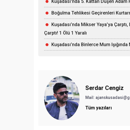
Kuşadası'nda 5. Kattan Düşen Adam H
Boğulma Tehlikesi Geçirenleri Kurtar
Kuşadası’nda Mikser Yaya’ya Çarptı
Çarptı! 1 Ölü 1 Yaralı
Kuşadası’nda Binlerce Mum Işığında 
Serdar Cengiz
Mail:
ajanskusadasi@g
Tüm yazıları