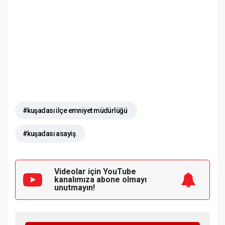
#kuşadası ilçe emniyet müdürlüğü
#kuşadası asayiş
Videolar için YouTube
kanalımıza
abone olmayı
unutmayın!