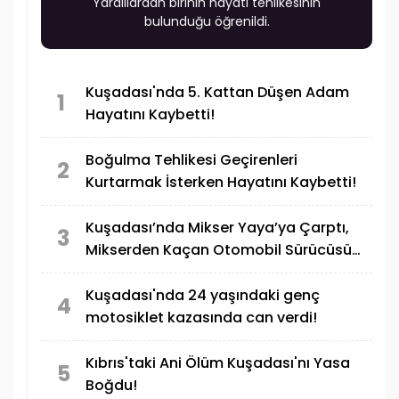
Yaralılardan birinin hayati tehlikesinin
bulunduğu öğrenildi.
Kuşadası'nda 5. Kattan Düşen Adam
1
Hayatını Kaybetti!
Boğulma Tehlikesi Geçirenleri
2
Kurtarmak İsterken Hayatını Kaybetti!
Kuşadası’nda Mikser Yaya’ya Çarptı,
3
Mikserden Kaçan Otomobil Sürücüsü
Motosiklete Çarptı! 1 Ölü 1 Yaralı
Kuşadası'nda 24 yaşındaki genç
4
motosiklet kazasında can verdi!
Kıbrıs'taki Ani Ölüm Kuşadası'nı Yasa
5
Boğdu!