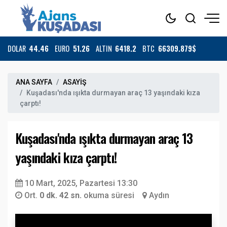
DOLAR
44.46
EURO
51.26
ALTIN
6418.2
BTC
66309.879$
ANA SAYFA
ASAYİŞ
Kuşadası'nda ışıkta durmayan araç 13 yaşındaki kıza
çarptı!
Kuşadası'nda ışıkta durmayan araç 13
yaşındaki kıza çarptı!
10 Mart, 2025, Pazartesi 13:30
Ort.
0 dk. 42 sn.
okuma süresi
Aydın