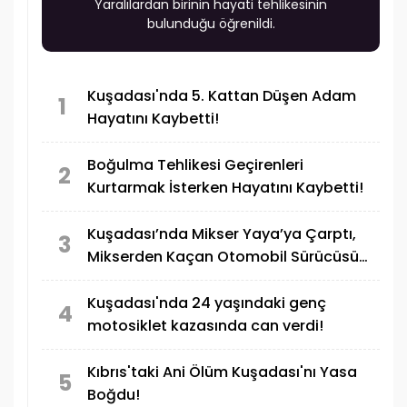
Yaralılardan birinin hayati tehlikesinin
bulunduğu öğrenildi.
Kuşadası'nda 5. Kattan Düşen Adam
1
Hayatını Kaybetti!
Boğulma Tehlikesi Geçirenleri
2
Kurtarmak İsterken Hayatını Kaybetti!
Kuşadası’nda Mikser Yaya’ya Çarptı,
3
Mikserden Kaçan Otomobil Sürücüsü
Motosiklete Çarptı! 1 Ölü 1 Yaralı
Kuşadası'nda 24 yaşındaki genç
4
motosiklet kazasında can verdi!
Kıbrıs'taki Ani Ölüm Kuşadası'nı Yasa
5
Boğdu!