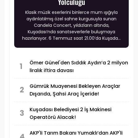
Yolculuğu
Klasik müzik eserlerini binlerce mum ışığıyla
aydınlatılmış özel sahne kurgusuyla sunan
Candela Concert, yıldızların altında,
Kuşadası’nda sanatseverlerle buluşmaya
hazırlanıyor. 6 Temmuz saat 21.00’da Kuşadası
Altın Güvercin Amfi Tiyatro’da gerçekleşecek
etkinlik, Ege’nin eşsiz açık hava atmosferinde
müzik ve ışığı aynı sahnede bir araya getirecek.
Ömer Günel'den Sıddık Aydın’a 2 milyon
Gecede, klasik müziğin sevilen eserleri modern
1
liralık iftira davası
düzenlemelerle yeniden yorumlanırken,
katılımcılar görsel ve işitsel estetiğin zirveye
ulaştığı, unutulmaz bir atmosferin parçası
Gümrük Muayenesi Bekleyen Araçlar
2
olacak.
Dışarıda, Şahsi Araç İçeride!
Kuşadası Belediyesi 2 İş Makinesi
3
Operatörü Alacak!
AKP'li Tarım Bakanı Yumaklı’dan AKP'li
4