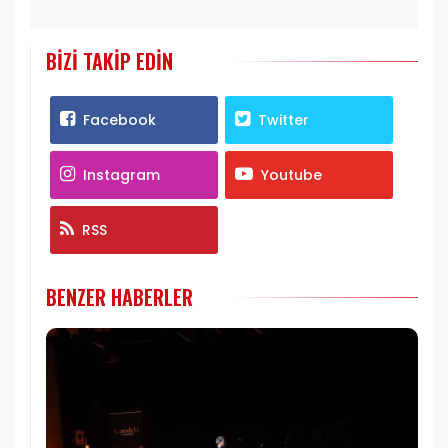
BIZI TAKIP EDIN
Facebook
Twitter
Instagram
Youtube
RSS
BENZER HABERLER