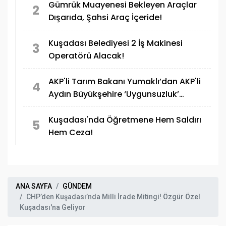
ulaştığı, unutulmaz bir atmosferin parçası
Gümrük Muayenesi Bekleyen Araçlar
2
olacak.
Dışarıda, Şahsi Araç İçeride!
Kuşadası Belediyesi 2 İş Makinesi
3
Operatörü Alacak!
AKP'li Tarım Bakanı Yumaklı’dan AKP'li
4
Aydın Büyükşehire ‘Uygunsuzluk’
eleştirisi
Kuşadası'nda Öğretmene Hem Saldırı
5
Hem Ceza!
ANA SAYFA
GÜNDEM
CHP’den Kuşadası’nda Milli İrade Mitingi! Özgür Özel
Kuşadası'na Geliyor