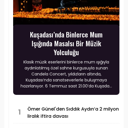
Kuşadası’nda Binlerce Mum
Işığında Masalsı Bir Müzik
Yolculuğu
Klasik müzik eserlerini binlerce mum ışığıyla
aydınlatılmış özel sahne kurgusuyla sunan
Candela Concert, yıldızların altında,
Kuşadası’nda sanatseverlerle buluşmaya
hazırlanıyor. 6 Temmuz saat 21.00’da Kuşadası
Altın Güvercin Amfi Tiyatro’da gerçekleşecek
etkinlik, Ege’nin eşsiz açık hava atmosferinde
müzik ve ışığı aynı sahnede bir araya getirecek.
Ömer Günel'den Sıddık Aydın’a 2 milyon
Gecede, klasik müziğin sevilen eserleri modern
1
liralık iftira davası
düzenlemelerle yeniden yorumlanırken,
katılımcılar görsel ve işitsel estetiğin zirveye