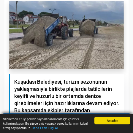
Kuşadası Belediyesi, turizm sezonunun
yaklaşmasıyla birlikte plajlarda tatilcilerin
keyifli ve huzurlu bir ortamda denize
girebilmeleri için hazırlıklarına devam ediyor.
Bu kapsamda ekipler tarafından
kumsallarda düzenli olarak temizlik ve
Sitemizden en iyi şekilde faydalanabilmeniz için çerezler
Anladım
kullanılmaktadır. Bu siteye giriş yaparak çerez kullanımını kabul
bakım çalışmaları yürütülüyor.
Anasayfa
Yazarlar
Haber Ara
İhbar Hattı
Menu
etmiş sayılıyorsunuz.
Daha Fazla Bilgi Al