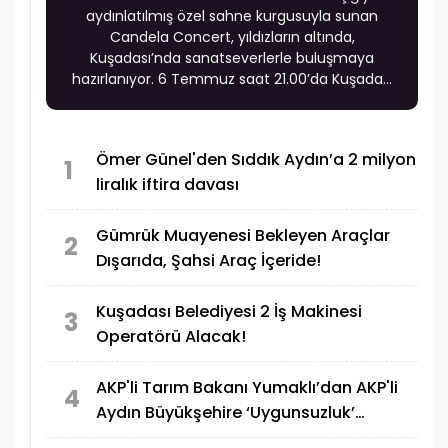
aydınlatılmış özel sahne kurgusuyla sunan
Candela Concert, yıldızların altında,
Kuşadası’nda sanatseverlerle buluşmaya
hazırlanıyor. 6 Temmuz saat 21.00’da Kuşadası
Altın Güvercin Amfi Tiyatro’da gerçekleşecek
etkinlik, Ege’nin eşsiz açık hava atmosferinde
müzik ve ışığı aynı sahnede bir araya getirecek.
Ömer Günel'den Sıddık Aydın’a 2 milyon
Gecede, klasik müziğin sevilen eserleri modern
1
liralık iftira davası
düzenlemelerle yeniden yorumlanırken,
katılımcılar görsel ve işitsel estetiğin zirveye
ulaştığı, unutulmaz bir atmosferin parçası
Gümrük Muayenesi Bekleyen Araçlar
2
olacak.
Dışarıda, Şahsi Araç İçeride!
Kuşadası Belediyesi 2 İş Makinesi
3
Operatörü Alacak!
AKP'li Tarım Bakanı Yumaklı’dan AKP'li
4
Aydın Büyükşehire ‘Uygunsuzluk’
eleştirisi