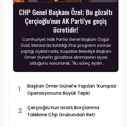
CHP Genel Başkanı Özel; Bu gözaltı
Çerçioğlu'nun AK Parti'ye geçiş
ücretidir!
Cumhuriyet Halk Partisi Genel Başkanı Özgür
Özel, Manisa’da katıldığı iftar programı sonrası
yaptığı açıklamada, Kuşadası Belediye Başkanı
Ömer Günel’in gözaltına alınmasının siyasi
olduğunu savunarak, "Bu süreç Aydın
Büyükşehir’in AK Parti’ye geçmesinin transfer
ücreti" dedi.
Başkan Ömer Günel’e Yapılan ‘Kumpas’
1
Operasyonuna Büyük Tepki
Çerçioğlu’nun Israrlı Borçlanma
2
Talebine Chp Grubundan Ret!