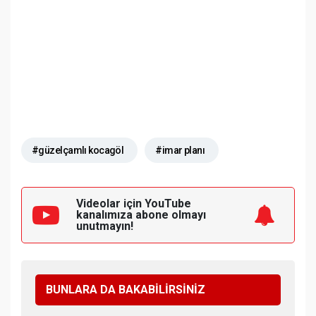
#güzelçamlı kocagöl
#imar planı
Videolar için YouTube
kanalımıza
abone olmayı
unutmayın!
BUNLARA DA BAKABİLİRSİNİZ