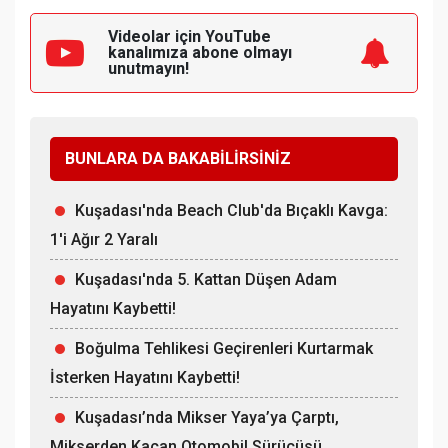
Videolar için YouTube
kanalımıza
abone olmayı
unutmayın!
BUNLARA DA BAKABİLİRSİNİZ
Kuşadası'nda Beach Club'da Bıçaklı Kavga:
1'i Ağır 2 Yaralı
Kuşadası'nda 5. Kattan Düşen Adam
Hayatını Kaybetti!
Boğulma Tehlikesi Geçirenleri Kurtarmak
İsterken Hayatını Kaybetti!
Kuşadası’nda Mikser Yaya’ya Çarptı,
Mikserden Kaçan Otomobil Sürücüsü