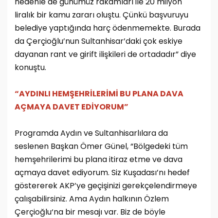
nedenle de günümüz rakamları ile 20 milyon
liralık bir kamu zararı oluştu. Çünkü başvuruyu
belediye yaptığında harç ödenmemekte. Burada
da Çerçioğlu’nun Sultanhisar’daki çok eskiye
dayanan rant ve girift ilişkileri de ortadadır” diye
konuştu.
“AYDINLI HEMŞEHRİLERİMİ BU PLANA DAVA
AÇMAYA DAVET EDİYORUM”
Programda Aydın ve Sultanhisarlılara da
seslenen Başkan Ömer Günel, “Bölgedeki tüm
hemşehrilerimi bu plana itiraz etme ve dava
açmaya davet ediyorum. Siz Kuşadası’nı hedef
göstererek AKP’ye geçişinizi gerekçelendirmeye
çalışabilirsiniz. Ama Aydın halkının Özlem
Çerçioğlu‘na bir mesajı var. Biz de böyle