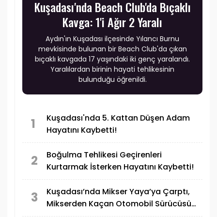
Kuşadası'nda Beach Club'da Bıçaklı
Kavga: 1'i Ağır 2 Yaralı
Aydın'ın Kuşadası ilçesinde Yılancı Burnu
mevkisinde bulunan bir Beach Club'da çıkan
bıçaklı kavgada 17 yaşındaki iki genç yaralandı.
Yaralılardan birinin hayati tehlikesinin
bulunduğu öğrenildi.
Kuşadası'nda 5. Kattan Düşen Adam
1
Hayatını Kaybetti!
Boğulma Tehlikesi Geçirenleri
2
Kurtarmak İsterken Hayatını Kaybetti!
Kuşadası’nda Mikser Yaya’ya Çarptı,
3
Mikserden Kaçan Otomobil Sürücüsü
Motosiklete Çarptı! 1 Ölü 1 Yaralı