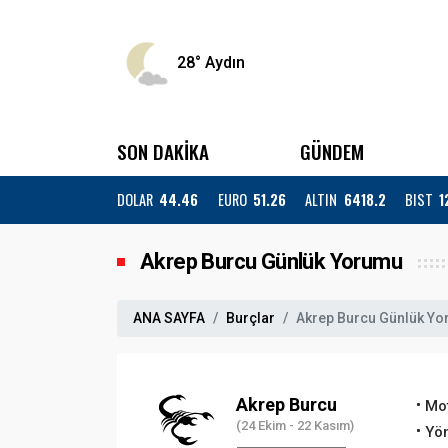
28°
Aydın
SON DAKİKA
GÜNDEM
DOLAR
44.46
EURO
51.26
ALTIN
6418.2
BIST
1
Akrep Burcu Günlük Yorumu
ANA SAYFA
Burçlar
Akrep Burcu Günlük Y
Akrep Burcu
Mo
(24 Ekim - 22 Kasım)
Yön