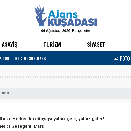
06 Ağustos, 2026, Perşembe
ASAYİŞ
TURİZM
SİYASET
FOTO
2.698
BTC
66309.879$
orumu
ttosu:
Herkes bu dünyaya yalnız gelir, yalnız gider!
etici Gezegeni:
Mars