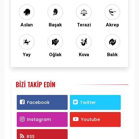
Aslan
Başak
Terazi
Akrep
Yay
Oğlak
Kova
Balık
BIZI TAKIP EDIN
Facebook
Twitter
Instagram
Youtube
RSS