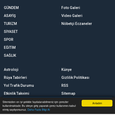
GÜNDEM
Foto Galeri
ASAYİŞ
Video Galeri
TURİZM
Nöbetçi Eczaneler
SİYASET
SPOR
EĞİTİM
SAĞLIK
Astroloji
Künye
Rüya Tabirleri
Gizlilik Politikası
Yol Trafik Durumu
RSS
Etkinlik Takvimi
Sitemap
Sitene Ekle
Sitemizden en iyi şekilde faydalanabilmeniz için çerezler
Anladım
kullanılmaktadır. Bu siteye giriş yaparak çerez kullanımını kabul
Anasayfa
Yazarlar
Haber Ara
İhbar Hattı
Menu
Arşiv
etmiş sayılıyorsunuz.
Daha Fazla Bilgi Al