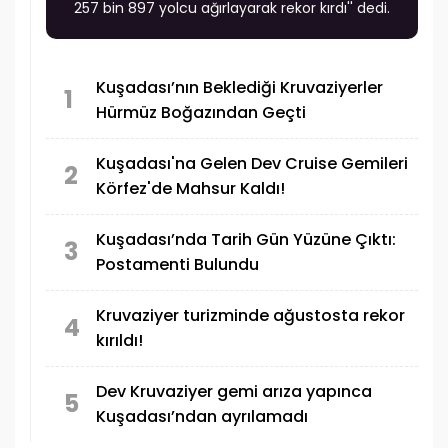
257 bin 897 yolcu ağırlayarak rekor kırdı'' dedi.
Kuşadası’nın Beklediği Kruvaziyerler
1
Hürmüz Boğazından Geçti
Kuşadası'na Gelen Dev Cruise Gemileri
2
Körfez'de Mahsur Kaldı!
Kuşadası’nda Tarih Gün Yüzüne Çıktı:
3
Postamenti Bulundu
Kruvaziyer turizminde ağustosta rekor
4
kırıldı!
Dev Kruvaziyer gemi arıza yapınca
5
Kuşadası’ndan ayrılamadı