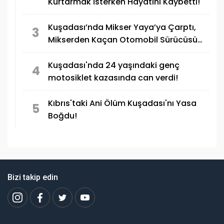
Kurtarmak İsterken Hayatını Kaybetti!
Kuşadası’nda Mikser Yaya’ya Çarptı,
3
Mikserden Kaçan Otomobil Sürücüsü
Motosiklete Çarptı! 1 Ölü 1 Yaralı
Kuşadası'nda 24 yaşındaki genç
4
motosiklet kazasında can verdi!
Kıbrıs'taki Ani Ölüm Kuşadası'nı Yasa
5
Boğdu!
Bizi takip edin