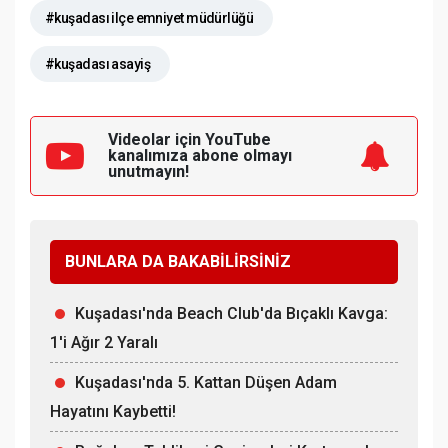
#kuşadası ilçe emniyet müdürlüğü
#kuşadası asayiş
Videolar için YouTube
kanalımıza
abone olmayı
unutmayın!
BUNLARA DA BAKABİLİRSİNİZ
Kuşadası'nda Beach Club'da Bıçaklı Kavga:
1'i Ağır 2 Yaralı
Kuşadası'nda 5. Kattan Düşen Adam
Hayatını Kaybetti!