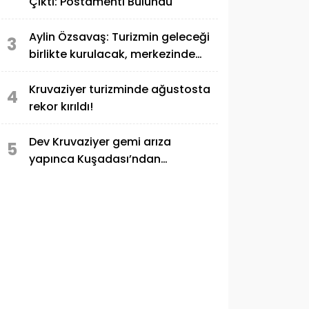
Çıktı: Postamenti Bulundu
Aylin Özsavaş: Turizmin geleceği
3
birlikte kurulacak, merkezinde
TÜRSAB olacak!
Kruvaziyer turizminde ağustosta
4
rekor kırıldı!
Dev Kruvaziyer gemi arıza
5
yapınca Kuşadası’ndan
ayrılamadı