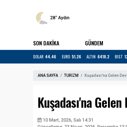
28°
Aydın
SON DAKİKA
GÜNDEM
DOLAR
44.46
EURO
51.26
ALTIN
6418.2
BIST
1
ANA SAYFA
TURİZM
Kuşadası'na Gelen Dev
Kuşadası'na Gelen 
10 Mart, 2026, Salı 14:31
Güncelleme: 23 Nisan, 2026, Perşembe 13: