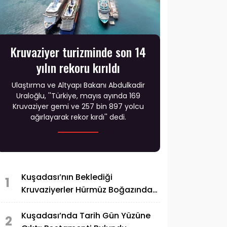
Kruvaziyer turizminde son 14
yılın rekoru kırıldı
Ulaştırma ve Altyapı Bakanı Abdulkadir
Uraloğlu, ''Türkiye, mayıs ayında 169
Kruvaziyer gemi ve 257 bin 897 yolcu
ağırlayarak rekor kırdı'' dedi.
Kuşadası’nın Beklediği
1
Kruvaziyerler Hürmüz Boğazından
Geçti
Kuşadası’nda Tarih Gün Yüzüne
2