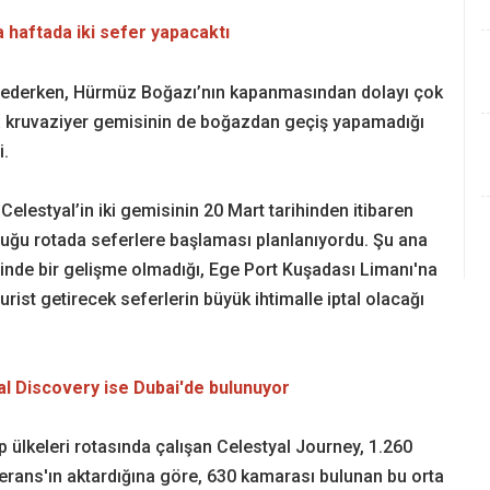
a haftada iki sefer yapacaktı
m ederken, Hürmüz Boğazı’nın kapanmasından dolayı çok
da kruvaziyer gemisinin de boğazdan geçiş yapamadığı
i.
lestyal’in iki gemisinin 20 Mart tarihinden itibaren
uğu rotada seferlere başlaması planlanıyordu. Şu ana
inde bir gelişme olmadığı, Ege Port Kuşadası Limanı'na
rist getirecek seferlerin büyük ihtimalle iptal olacağı
al Discovery ise Dubai'de bulunuyor
p ülkeleri rotasında çalışan Celestyal Journey, 1.260
ferans'ın aktardığına göre, 630 kamarası bulunan bu orta