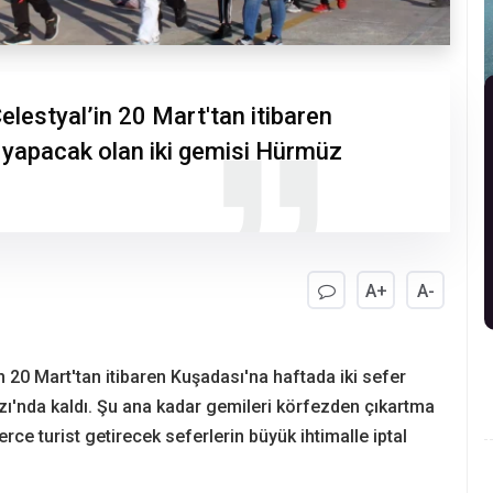
lestyal’in 20 Mart'tan itibaren
r yapacak olan iki gemisi Hürmüz
A+
A-
 20 Mart'tan itibaren Kuşadası'na haftada iki sefer
ı'nda kaldı. Şu ana kadar gemileri körfezden çıkartma
erce turist getirecek seferlerin büyük ihtimalle iptal