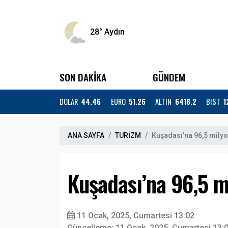
28°
Aydın
SON DAKİKA
GÜNDEM
DOLAR
44.46
EURO
51.26
ALTIN
6418.2
BIST
1
ANA SAYFA
TURİZM
Kuşadası’na 96,5 milyon
Kuşadası’na 96,5 mi
11 Ocak, 2025, Cumartesi 13:02
Güncelleme: 11 Ocak, 2025, Cumartesi 13: