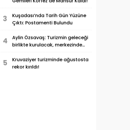
Gemileri Körfez'de Mahsur Kaldı!
Kuşadası’nda Tarih Gün Yüzüne
3
Çıktı: Postamenti Bulundu
Aylin Özsavaş: Turizmin geleceği
4
birlikte kurulacak, merkezinde
TÜRSAB olacak!
Kruvaziyer turizminde ağustosta
5
rekor kırıldı!