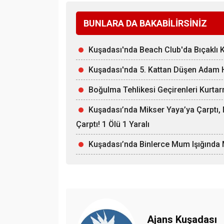
BUNLARA DA BAKABİLİRSİNİZ
Kuşadası'nda Beach Club'da Bıçaklı Ka
Kuşadası'nda 5. Kattan Düşen Adam H
Boğulma Tehlikesi Geçirenleri Kurtar
Kuşadası’nda Mikser Yaya’ya Çarptı
Çarptı! 1 Ölü 1 Yaralı
Kuşadası’nda Binlerce Mum Işığında 
Ajans Kuşadası