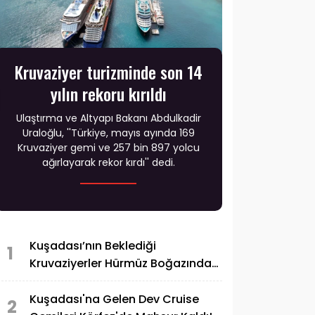
Kruvaziyer turizminde son 14
yılın rekoru kırıldı
Ulaştırma ve Altyapı Bakanı Abdulkadir
Uraloğlu, ''Türkiye, mayıs ayında 169
Kruvaziyer gemi ve 257 bin 897 yolcu
ağırlayarak rekor kırdı'' dedi.
Kuşadası’nın Beklediği
1
Kruvaziyerler Hürmüz Boğazından
Geçti
Kuşadası'na Gelen Dev Cruise
2